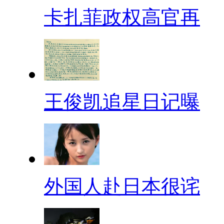
卡扎菲政权高官再
王俊凯追星日记曝
外国人赴日本很诧