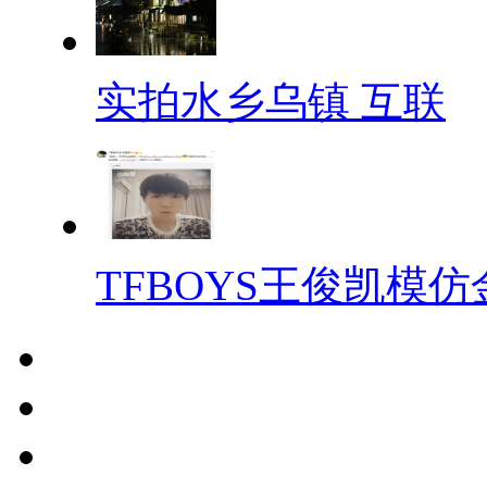
实拍水乡乌镇 互联
TFBOYS王俊凯模仿