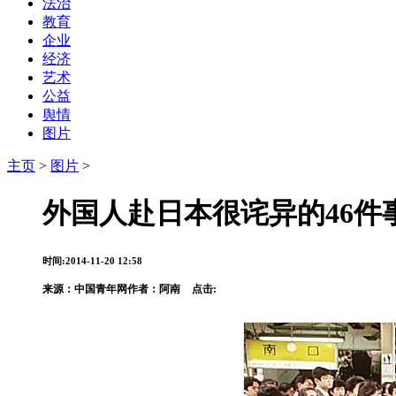
法治
教育
企业
经济
艺术
公益
舆情
图片
主页
>
图片
>
外国人赴日本很诧异的46件
时间:2014-11-20 12:58
来源：
中国青年网
作者：阿南
点击: