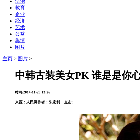
法治
教育
企业
经济
艺术
公益
舆情
图片
主页
>
图片
>
中韩古装美女PK 谁是是你
时间:2014-11-20 13:26
来源：
人民网
作者：朱宏利
点击: