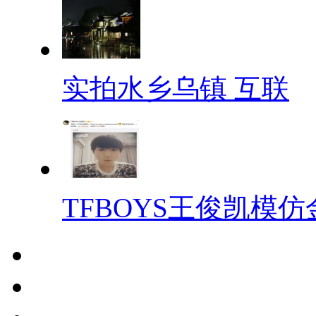
实拍水乡乌镇 互联
TFBOYS王俊凯模仿