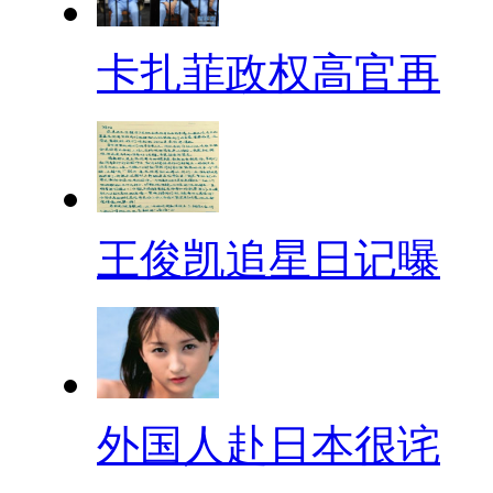
卡扎菲政权高官再
王俊凯追星日记曝
外国人赴日本很诧