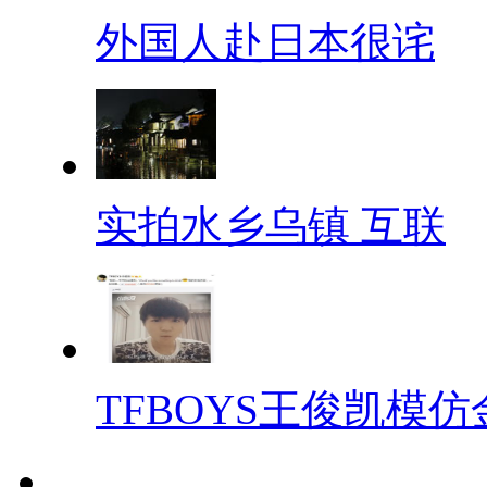
外国人赴日本很诧
实拍水乡乌镇 互联
TFBOYS王俊凯模仿