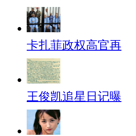
卡扎菲政权高官再
王俊凯追星日记曝