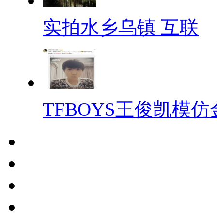
实拍水乡乌镇 互联
TFBOYS王俊凯模仿