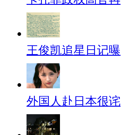
王俊凯追星日记曝
外国人赴日本很诧