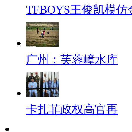
TFBOYS王俊凯模仿
广州：芙蓉嶂水库
卡扎菲政权高官再