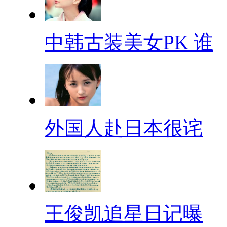
中韩古装美女PK 谁
外国人赴日本很诧
王俊凯追星日记曝