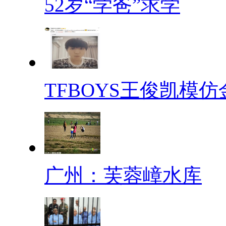
52岁“学爸”求学
TFBOYS王俊凯模仿
广州：芙蓉嶂水库