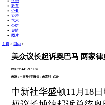
法治
教育
企业
经济
艺术
公益
舆情
图片
主页
>
国内
>
美众议长起诉奥巴马 两家
时间:2014-11-20 11:00
来源：
中国青年网
作者：朱宏利
点击:
中新社华盛顿11月18日
权议长博纳起诉总统奥