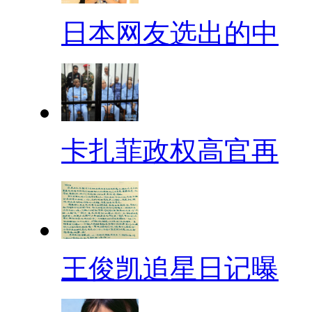
日本网友选出的中
卡扎菲政权高官再
王俊凯追星日记曝