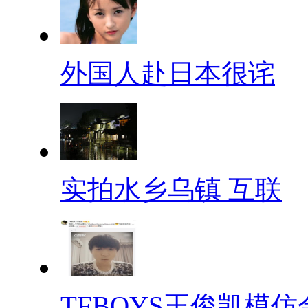
外国人赴日本很诧
实拍水乡乌镇 互联
TFBOYS王俊凯模仿